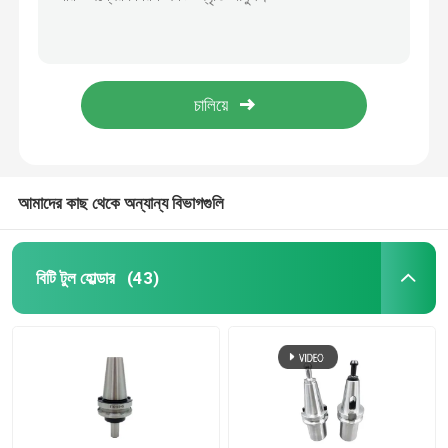
BT40 SLB6-50 স্বাভাবিক নির্ভুলতা মেশিনিং জন্য ধারক, AD/B/AD+B শীতল BT টুল ধারক Chuck অ্যাডাপ্টার
BT Er Collet Chuck bt30 টুল হোল্ডার মেশিন টুল আনুষাঙ্গিক ফ্রিজিং কাটার
এনটি টুল হোল্ডার
বিটিসি বিটিসি বিটিসি বিটিসি বিটিসি বিটিসি বিটিসি
সাইড লক ওয়েলডন এন্ড মিল হোল্ডার এইচআরসি 56-58 সিএনসি টুল হোল্ডার বিটি আরবার
CATE টুল হোল্ডার
32mm Dia Facemill Lathe BT Tool Holder For Face Milling Cutter 32 মিমি ডায়া ফেসমিল টার্ন বিটি টুল হোল্ডার
এইচএসকে টুল হোল্ডার
আমাদের কাছ থেকে অন্যান্য বিভাগগুলি
ইআর কোলেট
বিটি টুল হোল্ডার
(43)
স্প্যানার চাবি
সিএনসি পুল স্টাড
ঘূর্ণায়মান কেন্দ্র