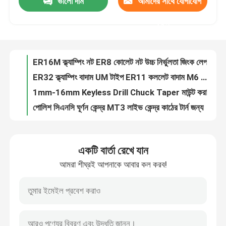
ভালো দাম
আমাদের সাথে যোগাযোগ
ER16M ক্ল্যাম্পিং নট ER8 কোলেট নট উচ্চ নির্ভুলতা জিংক লেপযুক্ত
ER32 ক্ল্যাম্পিং বাদাম UM টাইপ ER11 কললেট বাদাম M6 আকার 20CrMnTi
করুন
আমাদের সম্পর্কে
1mm-16mm Keyless Drill Chuck Taper মাউন্ট করা 10mm Drill Chuck
পোলিশ সিএনসি ঘূর্ণন কেন্দ্র MT3 লাইভ কেন্দ্র কাঠের টার্ন জন্য
কারখানা ভ্রমণ
এম১২ বিটি৩০ টান স্টাড সিএনসি চাক টুল হোল্ডার বিটি৩০ রিটেনশন বোতাম
সিএনসি ER32 কললেট রেঞ্চ চাবি টুল হোল্ডার স্প্যানার রেঞ্চ টু ক্ল্যাম্পিং বাদাম ঘূর্ণন
মান নিয়ন্ত্রণ
DIN6499B স্ট্যান্ডার্ড ER Collet 65Mn উপাদান মেশিনিং Collet ER25
HSK50 স্পিন্ডল Collet Chuck HSK টুল হোল্ডার জন্য মেটাল লেদ ফ্রিজিং মেশিন
এপিইউ CATE50 টুল হোল্ডার 20CrMnTi টুল হোল্ডিং ডিভাইস সিএনসি মেশিনে
যোগাযোগ করুন
Weldon Chuck NT টুল হোল্ডার AT3 সহনশীলতা গ্রেড HRC48 কঠোরতা
একটি বার্তা রেখে যান
SK40 ফেস মিলিং Arbor ভারসাম্যপূর্ণ G6.3 বা G2.5 ফেস মিলিং সিএনসি টুল হোল্ডার
উদ্ধৃতির জন্য আবেদন
আমরা শীঘ্রই আপনাকে আবার কল করব!
ER Collet Chuck BT টুল হোল্ডার ER16-70, ER16-100, ER16-150, ER20-70, ER20-100, ER20-150
BT40 ER Collet Chuck bt টুল হোল্ডার, Bal G2.5 25,000 RPMs স্প্রিং কলট চক
বিটি টুল হোল্ডার
বিটিএসইএসইএসইএসইএসইএসইএসইএসইএসইএসইএসইএসইএসইএসইএসইএসইএসইএসইএসইএসইএসইএসইএসইএসইএসইএসইএসইএসইএসইএসইএসইএসইএসইএসইএসইএসইএসইএসইএসইএসইএসইএসইএসইএসইএসইএসইএসইএসইএসইএসইএসইএসইএসইএসইএসইএসইএস
ভারসাম্যপূর্ণ G6.3/G2.5 BT টুল হোল্ডার BT40 ওয়েলডন এন্ড মিল হোল্ডার
এসকে টুল হোল্ডার