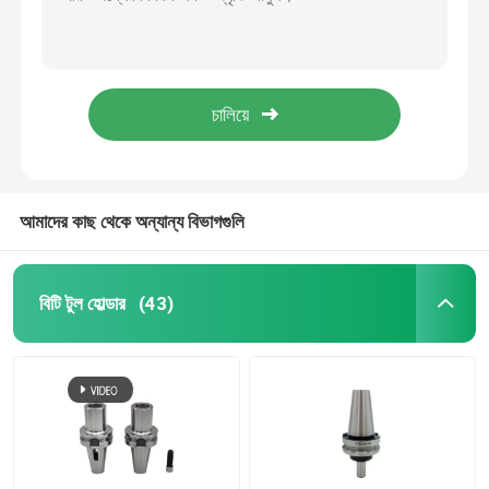
BT40 SLB6-50 স্বাভাবিক নির্ভুলতা মেশিনিং জন্য ধারক, AD/B/AD+B শীতল BT টুল ধারক Chuck অ্যাডাপ্টার
BT Er Collet Chuck bt30 টুল হোল্ডার মেশিন টুল আনুষাঙ্গিক ফ্রিজিং কাটার
এনটি টুল হোল্ডার
বিটিসি বিটিসি বিটিসি বিটিসি বিটিসি বিটিসি বিটিসি
সাইড লক ওয়েলডন এন্ড মিল হোল্ডার এইচআরসি 56-58 সিএনসি টুল হোল্ডার বিটি আরবার
CATE টুল হোল্ডার
32mm Dia Facemill Lathe BT Tool Holder For Face Milling Cutter 32 মিমি ডায়া ফেসমিল টার্ন বিটি টুল হোল্ডার
এইচএসকে টুল হোল্ডার
আমাদের কাছ থেকে অন্যান্য বিভাগগুলি
ইআর কোলেট
বিটি টুল হোল্ডার
(43)
স্প্যানার চাবি
সিএনসি পুল স্টাড
ঘূর্ণায়মান কেন্দ্র