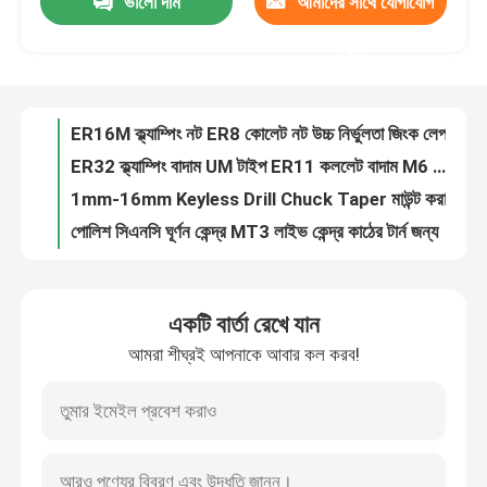
ভালো দাম
আমাদের সাথে যোগাযোগ
ER16M ক্ল্যাম্পিং নট ER8 কোলেট নট উচ্চ নির্ভুলতা জিংক লেপযুক্ত
ER32 ক্ল্যাম্পিং বাদাম UM টাইপ ER11 কললেট বাদাম M6 আকার 20CrMnTi
করুন
আমাদের সম্পর্কে
1mm-16mm Keyless Drill Chuck Taper মাউন্ট করা 10mm Drill Chuck
পোলিশ সিএনসি ঘূর্ণন কেন্দ্র MT3 লাইভ কেন্দ্র কাঠের টার্ন জন্য
কারখানা ভ্রমণ
এম১২ বিটি৩০ টান স্টাড সিএনসি চাক টুল হোল্ডার বিটি৩০ রিটেনশন বোতাম
সিএনসি ER32 কললেট রেঞ্চ চাবি টুল হোল্ডার স্প্যানার রেঞ্চ টু ক্ল্যাম্পিং বাদাম ঘূর্ণন
মান নিয়ন্ত্রণ
DIN6499B স্ট্যান্ডার্ড ER Collet 65Mn উপাদান মেশিনিং Collet ER25
HSK50 স্পিন্ডল Collet Chuck HSK টুল হোল্ডার জন্য মেটাল লেদ ফ্রিজিং মেশিন
এপিইউ CATE50 টুল হোল্ডার 20CrMnTi টুল হোল্ডিং ডিভাইস সিএনসি মেশিনে
যোগাযোগ করুন
Weldon Chuck NT টুল হোল্ডার AT3 সহনশীলতা গ্রেড HRC48 কঠোরতা
একটি বার্তা রেখে যান
SK40 ফেস মিলিং Arbor ভারসাম্যপূর্ণ G6.3 বা G2.5 ফেস মিলিং সিএনসি টুল হোল্ডার
উদ্ধৃতির জন্য আবেদন
আমরা শীঘ্রই আপনাকে আবার কল করব!
ER Collet Chuck BT টুল হোল্ডার ER16-70, ER16-100, ER16-150, ER20-70, ER20-100, ER20-150
BT40 ER Collet Chuck bt টুল হোল্ডার, Bal G2.5 25,000 RPMs স্প্রিং কলট চক
বিটি টুল হোল্ডার
বিটিএসইএসইএসইএসইএসইএসইএসইএসইএসইএসইএসইএসইএসইএসইএসইএসইএসইএসইএসইএসইএসইএসইএসইএসইএসইএসইএসইএসইএসইএসইএসইএসইএসইএসইএসইএসইএসইএসইএসইএসইএসইএসইএসইএসইএসইএসইএসইএসইএসইএসইএসইএসইএসইএসইএসইএসইএস
ভারসাম্যপূর্ণ G6.3/G2.5 BT টুল হোল্ডার BT40 ওয়েলডন এন্ড মিল হোল্ডার
এসকে টুল হোল্ডার