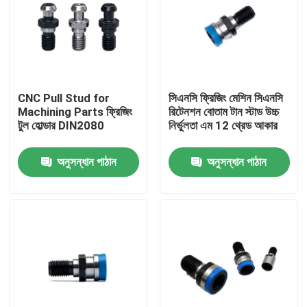
CNC Pull Stud for
সিএনসি ফ্রিজিং মেশিন সিএনসি
Machining Parts ফ্রিজিং
রিটেনশন বোতাম টান স্টাড উচ্চ
টুল হোল্ডার DIN2080
নির্ভুলতা এম 12 থ্রেড আকার
অনুসন্ধান পাঠান
অনুসন্ধান পাঠান
বাড়ি
পণ্য
ভিডিও