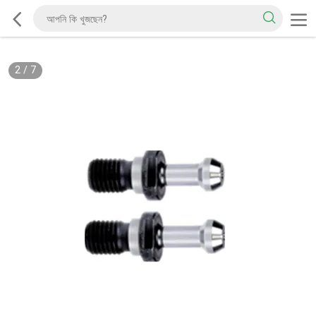
2
/
7