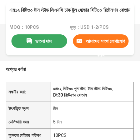
এম১২ বিটি৩০ টান স্টাড সিএনসি চাক টুল হোল্ডার বিটি৩০ রিটেনশন বোতাম
MOQ：10PCS
মূল্য：USD 1-2/PCS
ভালো দাম
আমাদের সাথে যোগাযোগ
করুন
পণ্যের বর্ণনা
এম১২ বিটি৩০ পুল স্টড
,
টান স্টাড বিটি৩০
,
লক্ষণীয় করা:
Bt30 রিটেনশন বোতাম
উৎপত্তি স্থল
চীন
ডেলিভারি সময়
5 দিন
ন্যূনতম চাহিদার পরিমাণ
10PCS