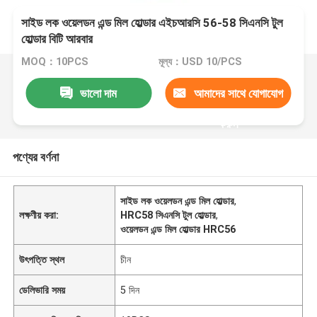
সাইড লক ওয়েলডন এন্ড মিল হোল্ডার এইচআরসি 56-58 সিএনসি টুল
হোল্ডার বিটি আরবার
MOQ：10PCS
মূল্য：USD 10/PCS
ভালো দাম
আমাদের সাথে যোগাযোগ
করুন
পণ্যের বর্ণনা
সাইড লক ওয়েলডন এন্ড মিল হোল্ডার
,
লক্ষণীয় করা:
HRC58 সিএনসি টুল হোল্ডার
,
ওয়েলডন এন্ড মিল হোল্ডার HRC56
উৎপত্তি স্থল
চীন
ডেলিভারি সময়
5 দিন