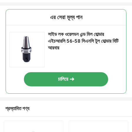
এর সেরা মূল্য পান
সাইড লক ওয়েলডন এন্ড মিল হোল্ডার
এইচআরসি 56-58 সিএনসি টুল হোল্ডার বিটি
আরবার
চালিয়ে
প্রস্তাবিত পণ্য