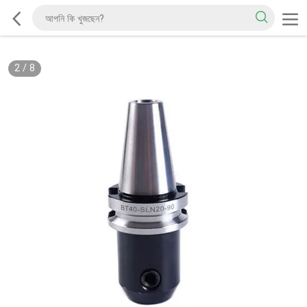
2
/
8