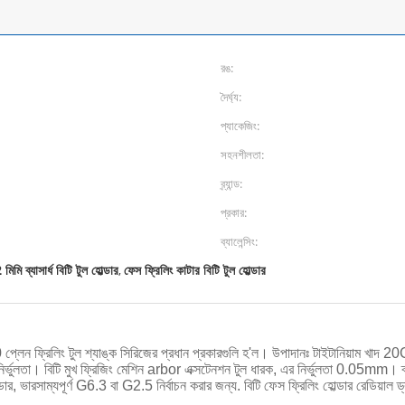
রঙ:
দৈর্ঘ্য:
প্যাকেজিং:
সহনশীলতা:
ব্র্যান্ড:
প্রকার:
ব্যালেন্সিং:
মিমি ব্যাসার্ধ বিটি টুল হোল্ডার
ফেস ফ্রিলিং কাটার বিটি টুল হোল্ডার
,
িটি 50 প্লেন ফ্রিলিং টুল শ্যাঙ্ক সিরিজের প্রধান প্রকারগুলি হ'ল। উপাদানঃ টাইটানিয়াম খা
g নির্ভুলতা। বিটি মুখ ফ্রিজিং মেশিন arbor এক্সটেনশন টুল ধারক, এর নির্ভুলতা 0.05mm।
ল হোল্ডার, ভারসাম্যপূর্ণ G6.3 বা G2.5 নির্বাচন করার জন্য. বিটি ফেস ফ্রিলিং হোল্ডার রেডি