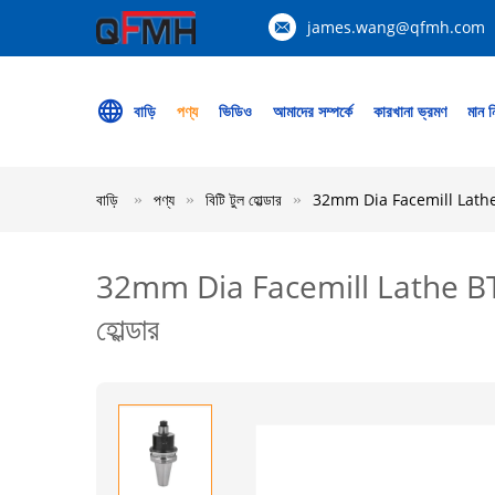
james.wang@qfmh.com
বাড়ি
পণ্য
ভিডিও
আমাদের সম্পর্কে
কারখানা ভ্রমণ
মান নি
বাড়ি
পণ্য
বিটি টুল হোল্ডার
32mm Dia Facemill Lathe BT T
32mm Dia Facemill Lathe BT Tool
হোল্ডার