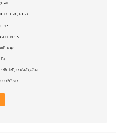
QFMH
BT30, BT40, BT50
10PCS
USD 10/PCS
্লাস্টিক বাক্স
 দিন
ল/সি, টি/টি, ওয়েস্টার্ন ইউনিয়ন
000 পিসি/মাস