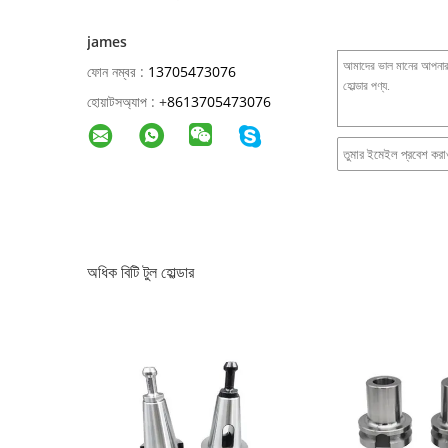
james
ফোন নম্বর :
13705473076
হোয়াটসঅ্যাপ :
+
8613705473076
অধিক বিটি টুল হোল্ডার