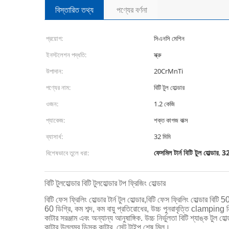
বিস্তারিত তথ্য
পণ্যের বর্ণনা
প্রয়োগ:
সিএনসি মেশিন
ইনস্টলেশন পদ্ধতি:
স্ক্রু
উপাদান:
20CrMnTi
পণ্যের নাম:
বিটি টুল হোল্ডার
ওজন:
1.2 কেজি
প্যাকেজ:
শক্ত কাগজ বাক্স
ব্যাসার্ধ:
32 মিমি
ফেসমিল টার্ন বিটি টুল হোল্ডার
32 
বিশেষভাবে তুলে ধরা:
,
বিটি টুলহোল্ডার বিটি টুলহোল্ডার টপ ফ্রিজিং হোল্ডার
বিটি ফেস ফ্রিলিং হোল্ডার টার্ন টুল হোল্ডার,বিটি ফেস ফ্রিলিং হোল্ডার ব
60 ডিগ্রি, কম শব্দ, কম বায়ু প্রতিরোধের, উচ্চ পুনরাবৃত্তি clampin
কাটার সরঞ্জাম এবং অন্যান্য আনুষাঙ্গিক. উচ্চ নির্ভুলতা বিটি শ্যাঙ্ক টু
কাটার,উল্লম্ব ডিস্ক কাটার, সেট টাইপ শেষ মিল।