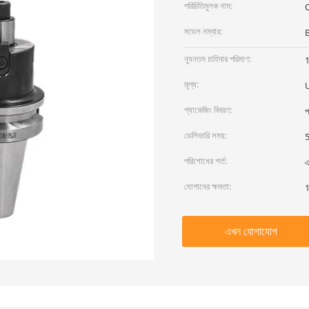
পরিচিতিমুলক নাম:
মডেল নম্বার:
ন্যূনতম চাহিদার পরিমাণ:
মূল্য:
প্যাকেজিং বিবরণ:
প
ডেলিভারি সময়:
5
পরিশোধের শর্ত:
এ
যোগানের ক্ষমতা:
1
এখন যোগাযোগ