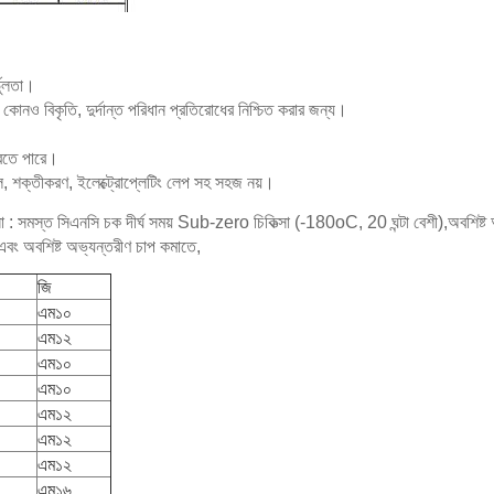
ভুলতা।
বং কোনও বিকৃতি, দুর্দান্ত পরিধান প্রতিরোধের নিশ্চিত করার জন্য।
 করতে পারে।
ল, শক্তীকরণ, ইলেক্ট্রোপ্লেটিং লেপ সহ সহজ নয়।
সা : সমস্ত সিএনসি চক দীর্ঘ সময় Sub-zero চিকিত্সা (-180oC, 20 ঘন্টা বেশী),অবশিষ্ট 
বং অবশিষ্ট অভ্যন্তরীণ চাপ কমাতে,
জি
এম১০
এম১২
এম১০
এম১০
এম১২
এম১২
এম১২
এম১৬