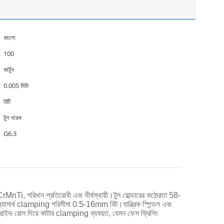
কালো
100
কার্টুন
0.005 মিমি
বিটি
টুল ধারক
G6.3
দ 20CrMnTi, পরিধান প্রতিরোধী এবং দীর্ঘস্থায়ী।টুল হোল্ডারের কঠোরতা 58-
 ব্যাসার্ধ clamping পরিসীমা 0.5-16mm বিট।যান্ত্রিক স্পিন্ডল এবং
য়াল ড্রাইভ রোল দিয়ে কাটার clamping ব্যবহৃত, যেমন ফেস ফ্রিলিং