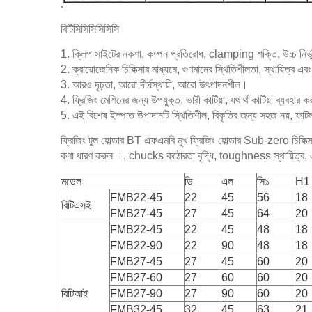
.
বিটিসিসিসিসিসিসি
1. ক্লিপ সাইটের নকশা, কম্পন প্রতিরোধ, clamping শক্তি, উচ্চ নির্
2. ক্রায়োজেনিক চিকিত্সার মাধ্যমে, গুণমানের স্থিতিশীলতা, স্থায়িত্ব এ
3. আরও দৃঢ়তা, আরো দীর্ঘস্থায়ী, আরো উৎপাদনশীল।
4. ফ্রিজিং মেশিনের জন্য উপযুক্ত, ভারী কাটিয়া, যথার্থ কাটিয়া ব্যবহার
5. এই বিশেষ ইস্পাত উপাদানটি স্থিতিশীল, বিকৃতির জন্য সহজ নয়, ফাট
ফ্রিজিং টুল হোল্ডার BT এফএমবি মুখ ফ্রিজিং হোল্ডার Sub-zero চিকিত্
কণা ধারণ করুন ।, chucks কঠোরতা বৃদ্ধি, toughness স্থায়িত্ব, এ
মডেল
ডি
এল
সি১
H1
FMB22-45
22
45
56
18
বিটিএসই
FMB27-45
27
45
64
20
FMB22-45
22
45
48
18
FMB22-90
22
90
48
18
FMB27-45
27
45
60
20
FMB27-60
27
60
60
20
বিটিআই
FMB27-90
27
90
60
20
FMB32-45
32
45
63
21