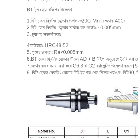
BT টুল হোল্ডার
বিশেষ উল্লেখ
20CrMnTi অথবা 40Cr
1.বিটি ফেস ফ্রিলিং হোল্ডার উপাদানঃ
2.বিটি ফেস ফ্রিলিং হোল্ডার সর্বোচ্চ রান আউটঃ <0.005mm
3. ট্যাপার সহনশীলতাঃ
4কঠোরতাঃ HRC48-52
5. পৃষ্ঠের রুক্ষতাঃ Ra<0.005mm
6.BT ফেস ফ্রিলিং হোল্ডার শীতল AD + B টাইপ অনুরোধে তৈরি করা য
7.অর্ডার করার সময়, দয়া করে G6.3 বা G2 ব্যালেন্সিং উল্লেখ করুন।5
8. বিটি ফ্রেজ ফ্রেজিং হোল্ডার বিটি ট্যাপার শেল মিলের শ্যাঙ্ক: বিটি30,