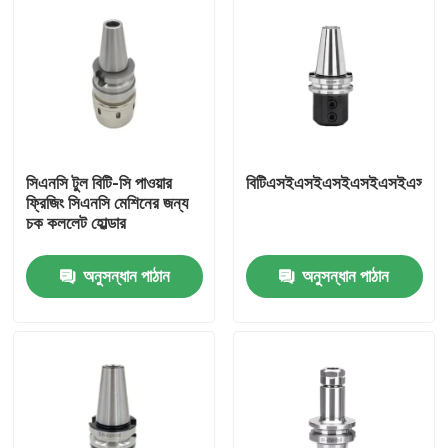
সিএনসি টুল বিটি-সি পাওয়ার
বিটিএসইএসইএসইএসইএসইএস
ফ্রিজিং সিএনসি মেশিনের জন্য
চক কললেট হোল্ডার
অনুসন্ধান পাঠান
অনুসন্ধান পাঠান
বাড়ি
পণ্য
ভিডিও