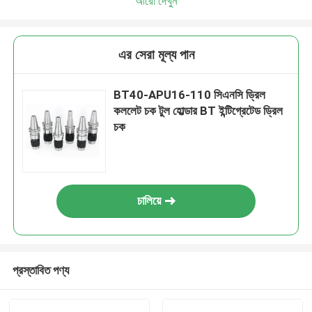
আরো দেখুন
এর সেরা মূল্য পান
BT40-APU16-110 সিএনসি ড্রিল
কললেট চক টুল হোল্ডার BT ইন্টিগ্রেটেড ড্রিল
চক
চালিয়ে
প্রস্তাবিত পণ্য