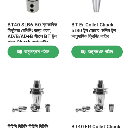
আমাদের সম্পর্কে
BT40 SLB6-50 স্বাভাবিক
BT Er Collet Chuck
নির্ভুলতা মেশিনিং জন্য ধারক,
bt30 টুল হোল্ডার মেশিন টুল
কারখানা ভ্রমণ
AD/B/AD+B শীতল BT টুল
আনুষাঙ্গিক ফ্রিজিং কাটার
ধারক Chuck অ্যাডাপ্টার
অনুসন্ধান পাঠান
অনুসন্ধান পাঠান
মান নিয়ন্ত্রণ
যোগাযোগ করুন
উদ্ধৃতির জন্য আবেদন
বিটি টুল হোল্ডার
বিটিসি বিটিসি বিটিসি বিটিসি
BT40 ER Collet Chuck
এসকে টুল হোল্ডার