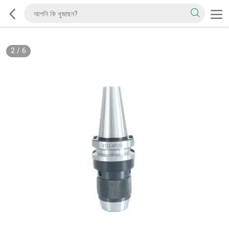
2
/
6