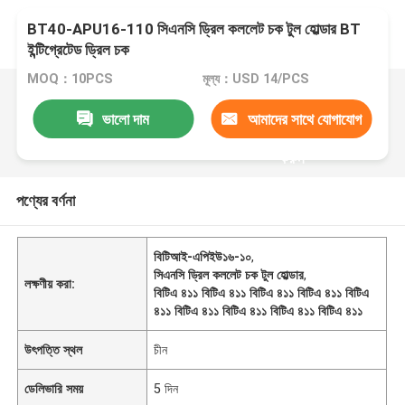
BT40-APU16-110 সিএনসি ড্রিল কললেট চক টুল হোল্ডার BT
ইন্টিগ্রেটেড ড্রিল চক
MOQ：10PCS
মূল্য：USD 14/PCS
ভালো দাম
আমাদের সাথে যোগাযোগ
করুন
পণ্যের বর্ণনা
বিটিআই-এপিইউ১৬-১০
,
সিএনসি ড্রিল কললেট চক টুল হোল্ডার
,
লক্ষণীয় করা:
বিটিএ ৪১১ বিটিএ ৪১১ বিটিএ ৪১১ বিটিএ ৪১১ বিটিএ
৪১১ বিটিএ ৪১১ বিটিএ ৪১১ বিটিএ ৪১১ বিটিএ ৪১১
উৎপত্তি স্থল
চীন
ডেলিভারি সময়
5 দিন