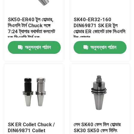
আমাদের সম্পর্কে
SK50-ER40 টুল হোল্ডার,
SK40-ER32-160
সিএনসি টার্ন Chuck সঙ্গে
DIN69871 SK ER টুল
7:24 ট্যাপার যথার্থতা কললেট
হোল্ডার ER কোলেট চাক সিএনসি
কারখানা ভ্রমণ
চক সিএনসি টার্ন চক
টুল হোল্ডার
অনুসন্ধান পাঠান
অনুসন্ধান পাঠান
মান নিয়ন্ত্রণ
যোগাযোগ করুন
উদ্ধৃতির জন্য আবেদন
বিটি টুল হোল্ডার
SK ER Collet Chuck /
লেদ SK40 ফেস মিল হোল্ডার
DIN69871 Collet
SK30 SK50 ফেস মিলিং
এসকে টুল হোল্ডার