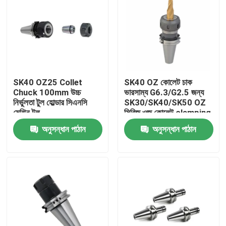
SK40 OZ25 Collet
SK40 OZ কোলেট চাক
Chuck 100mm উচ্চ
ভারসাম্য G6.3/G2.5 জন্য
নির্ভুলতা টুল হোল্ডার সিএনসি
SK30/SK40/SK50 OZ
মেশিন টুল
সিরিজ ওজ কোলেট clamping
টুল
অনুসন্ধান পাঠান
অনুসন্ধান পাঠান
বাড়ি
পণ্য
ভিডিও