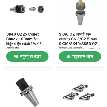
SK40 OZ25 Collet
SK40 OZ কোলেট চাক
Chuck 100mm উচ্চ
ভারসাম্য G6.3/G2.5 জন্য
নির্ভুলতা টুল হোল্ডার সিএনসি
SK30/SK40/SK50 OZ
মেশিন টুল
সিরিজ ওজ কোলেট clamping
টুল
অনুসন্ধান পাঠান
অনুসন্ধান পাঠান
বাড়ি
পণ্য
ভিডিও