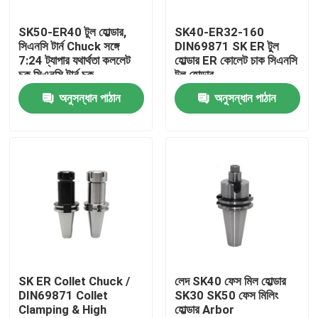
SK50-ER40 টুল হোল্ডার,
SK40-ER32-160
আমাদের সম্পর্কে
সিএনসি টার্ন Chuck সঙ্গে
DIN69871 SK ER টুল
7:24 ট্যাপার যথার্থতা কললেট
হোল্ডার ER কোলেট চাক সিএনসি
চক সিএনসি টার্ন চক
টুল হোল্ডার
কারখানা ভ্রমণ
অনুসন্ধান পাঠান
অনুসন্ধান পাঠান
মান নিয়ন্ত্রণ
যোগাযোগ করুন
উদ্ধৃতির জন্য আবেদন
বিটি টুল হোল্ডার
SK ER Collet Chuck /
লেদ SK40 ফেস মিল হোল্ডার
DIN69871 Collet
SK30 SK50 ফেস মিলিং
Clamping & High
হোল্ডার Arbor
এসকে টুল হোল্ডার