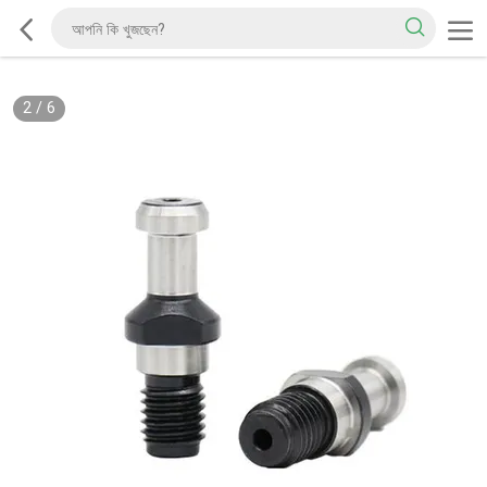
2
/
6