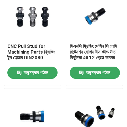
CNC Pull Stud for
সিএনসি ফ্রিজিং মেশিন সিএনসি
Machining Parts ফ্রিজিং
রিটেনশন বোতাম টান স্টাড উচ্চ
টুল হোল্ডার DIN2080
নির্ভুলতা এম 12 থ্রেড আকার
অনুসন্ধান পাঠান
অনুসন্ধান পাঠান
বাড়ি
পণ্য
ভিডিও