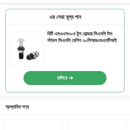
এর সেরা মূল্য পান
বিটি এমএএস৩০৪ টুল হোল্ডার সিএনসি টান
স্টাডস সিএনসি মেশিন ২০সিআরএমএনটিআই
চালিয়ে
প্রস্তাবিত পণ্য