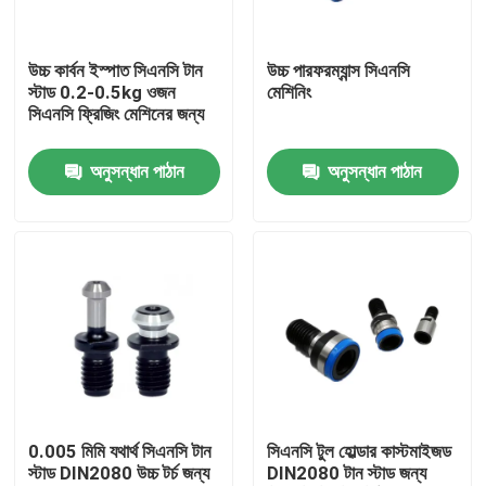
আমাদের সম্পর্কে
উচ্চ কার্বন ইস্পাত সিএনসি টান
উচ্চ পারফরম্যান্স সিএনসি
স্টাড 0.2-0.5kg ওজন
মেশিনিং
সিএনসি ফ্রিজিং মেশিনের জন্য
কারখানা ভ্রমণ
অনুসন্ধান পাঠান
অনুসন্ধান পাঠান
মান নিয়ন্ত্রণ
যোগাযোগ করুন
উদ্ধৃতির জন্য আবেদন
বিটি টুল হোল্ডার
0.005 মিমি যথার্থ সিএনসি টান
সিএনসি টুল হোল্ডার কাস্টমাইজড
স্টাড DIN2080 উচ্চ টর্চ জন্য
DIN2080 টান স্টাড জন্য
এসকে টুল হোল্ডার