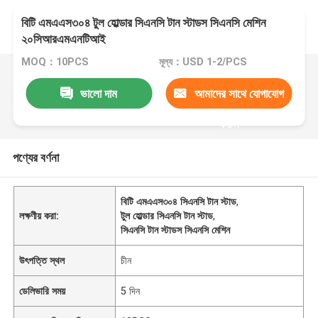
বিটি এমএএস৩০৪ টুল হোল্ডার সিএনসি টান স্টাডস সিএনসি মেশিন
২০সিআরএমএনটিআই
MOQ：10PCS
মূল্য：USD 1-2/PCS
ভালো দাম
আমাদের সাথে যোগাযোগ
করুন
পণ্যের বর্ণনা
বিটি এমএএস৩০৪ সিএনসি টান স্টাড
,
লক্ষণীয় করা:
টুল হোল্ডার সিএনসি টান স্টাড
,
সিএনসি টান স্টাডস সিএনসি মেশিন
উৎপত্তি স্থল
চীন
ডেলিভারি সময়
5 দিন