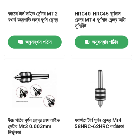
কাঠের টার্ন লাইভ সেন্টার MT2
HRC40-HRC45 ঘূর্ণমান
আমাদের সম্পর্কে
যথার্থ যন্ত্রপাতি জন্য ঘূর্ণন কেন্দ্র
কেন্দ্র MT4 ঘূর্ণমান কেন্দ্র অতি
সুনির্দিষ্ট
কারখানা ভ্রমণ
অনুসন্ধান পাঠান
অনুসন্ধান পাঠান
মান নিয়ন্ত্রণ
যোগাযোগ করুন
উদ্ধৃতির জন্য আবেদন
বিটি টুল হোল্ডার
উচ্চ গতির ঘূর্ণন কেন্দ্র লেদ লাইভ
যথার্থতা টার্ন ঘূর্ণন কেন্দ্র Mt4
সেন্টার Mt3 0.003mm
58HRC-62HRC কঠোরতা
নির্ভুলতা
এসকে টুল হোল্ডার