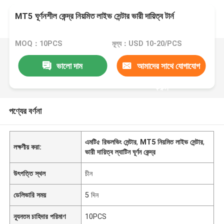
MT5 ঘূর্ণনশীল কেন্দ্র নিয়মিত লাইভ সেন্টার ভারী দায়িত্ব টার্ন
MOQ：10PCS
মূল্য：USD 10-20/PCS
ভালো দাম
আমাদের সাথে যোগাযোগ
করুন
পণ্যের বর্ণনা
এমটি৫ রিভলভিং সেন্টার
,
MT5 নিয়মিত লাইভ সেন্টার
,
লক্ষণীয় করা:
ভারী দায়িত্ব ল্যাটিন ঘূর্ণন কেন্দ্র
উৎপত্তি স্থল
চীন
ডেলিভারি সময়
5 দিন
ন্যূনতম চাহিদার পরিমাণ
10PCS