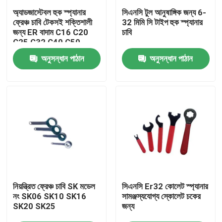
অ্যাডজাস্টেবল হুক স্প্যানার
সিএনসি টুল আনুষাঙ্গিক জন্য 6-
ফ্রেঞ্চ চাবি টেকসই শক্তিশালী
32 মিমি সি টাইপ হুক স্প্যানার
আমাদের সম্পর্কে
জন্য ER বাদাম C16 C20
চাবি
C25 C32 C40 C50
অনুসন্ধান পাঠান
অনুসন্ধান পাঠান
কারখানা ভ্রমণ
মান নিয়ন্ত্রণ
যোগাযোগ করুন
উদ্ধৃতির জন্য আবেদন
বিটি টুল হোল্ডার
নিয়ন্ত্রিত ফ্রেঞ্চ চাবি SK মডেল
সিএনসি Er32 কোলেট স্প্যানার
নং SK06 SK10 SK16
সামঞ্জস্যযোগ্য স্কোলেট চকের
SK20 SK25
জন্য
এসকে টুল হোল্ডার