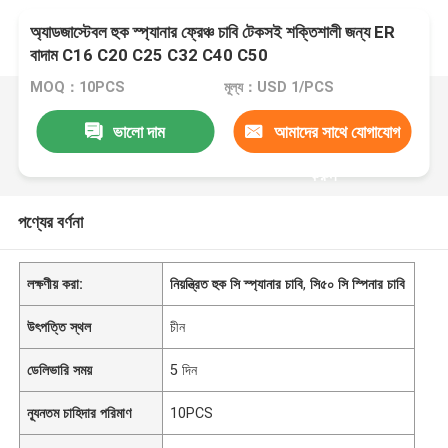
অ্যাডজাস্টেবল হুক স্প্যানার ফ্রেঞ্চ চাবি টেকসই শক্তিশালী জন্য ER
বাদাম C16 C20 C25 C32 C40 C50
MOQ：10PCS
মূল্য：USD 1/PCS
ভালো দাম
আমাদের সাথে যোগাযোগ
করুন
পণ্যের বর্ণনা
লক্ষণীয় করা:
নিয়ন্ত্রিত হুক সি স্প্যানার চাবি
,
সি৫০ সি স্পিনার চাবি
উৎপত্তি স্থল
চীন
ডেলিভারি সময়
5 দিন
ন্যূনতম চাহিদার পরিমাণ
10PCS