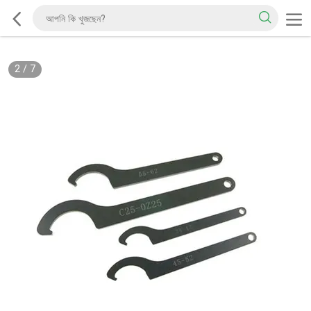
2
/
7