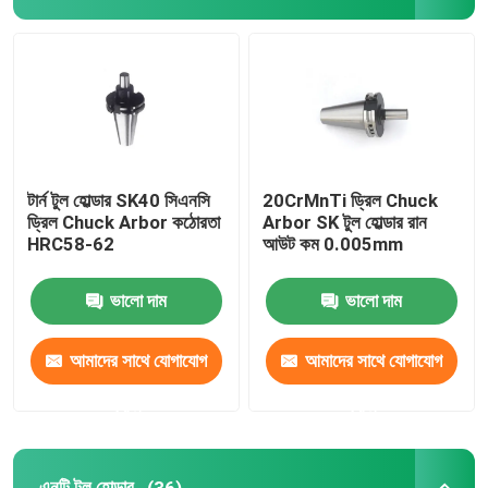
এনটি টুল হোল্ডার
CATE টুল হোল্ডার
এইচএসকে টুল হোল্ডার
টার্ন টুল হোল্ডার SK40 সিএনসি
20CrMnTi ড্রিল Chuck
ড্রিল Chuck Arbor কঠোরতা
Arbor SK টুল হোল্ডার রান
HRC58-62
আউট কম 0.005mm
ইআর কোলেট
ভালো দাম
ভালো দাম
স্প্যানার চাবি
আমাদের সাথে যোগাযোগ
আমাদের সাথে যোগাযোগ
সিএনসি পুল স্টাড
করুন
করুন
ঘূর্ণায়মান কেন্দ্র
এনটি টুল হোল্ডার
(36)