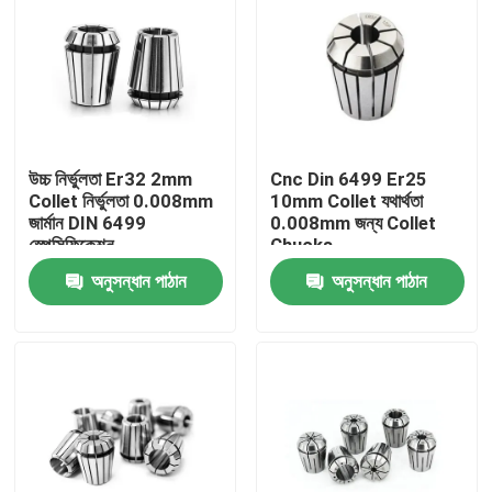
উচ্চ নির্ভুলতা Er32 2mm
Cnc Din 6499 Er25
Collet নির্ভুলতা 0.008mm
10mm Collet যথার্থতা
জার্মান DIN 6499
0.008mm জন্য Collet
স্পেসিফিকেশন
Chucks
অনুসন্ধান পাঠান
অনুসন্ধান পাঠান
বাড়ি
পণ্য
ভিডিও