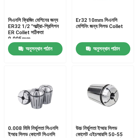
আমাদের সম্পর্কে
সিএনসি ফ্রিজিং মেশিনের জন্য
Er32 10mm সিএনসি
ER32 1/2 "আল্ট্রা-প্রিসিশন
মেশিনিং জন্য সিলড Collet
ER Collet সঠিকতা
কারখানা ভ্রমণ
0.005mm
অনুসন্ধান পাঠান
অনুসন্ধান পাঠান
মান নিয়ন্ত্রণ
যোগাযোগ করুন
উদ্ধৃতির জন্য আবেদন
বিটি টুল হোল্ডার
0.008 মিমি নির্ভুলতা সিএনসি
উচ্চ নির্ভুলতা ইআর সিলড
ইআর সিলড কোলেট সিএনসি
কোলেট এইচআরসি 50-55
এসকে টুল হোল্ডার