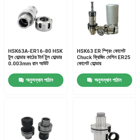
HSK63A-ER16-80 HSK
HSK63 ER স্প্রিং কোলেট
টুল হোল্ডার কাঠের টার্ন টুল হোল্ডার
Chuck ফ্রিজিং মেশিন ER25
0.003mm রান আউট
কোলেট হোল্ডার
অনুসন্ধান পাঠান
অনুসন্ধান পাঠান
বাড়ি
পণ্য
ভিডিও