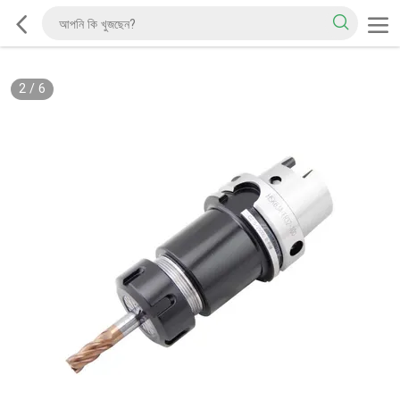
2
/
6