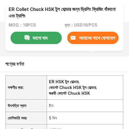
ER Collet Chuck HSK টুল হোল্ডার জন্য ড্রিলিং ফ্রিজিং বাঁকানো
এবং ট্যাপিং
MOQ：10PCS
মূল্য：USD10/PCS
ভালো দাম
আমাদের সাথে যোগাযোগ
করুন
পণ্যের বর্ণনা
ER HSK টুল হোল্ডার
,
লক্ষণীয় করা:
কোলেট Chuck HSK টুল হোল্ডার
,
জরুরী কোলেট Chuck HSK
উৎপত্তি স্থল
চীন
ডেলিভারি সময়
5 দিন