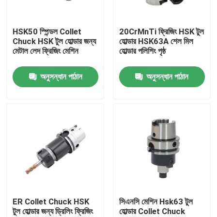
আমাদের সম্পর্কে
HSK50 স্পিন্ডল Collet
20CrMnTi ফ্রিজিং HSK টুল
Chuck HSK টুল হোল্ডার জন্য
হোল্ডার HSK63A শেল মিল
মেটাল লেদ ফ্রিজিং মেশিন
হোল্ডার পলিশিং পৃষ্ঠ
কারখানা ভ্রমণ
অনুসন্ধান পাঠান
অনুসন্ধান পাঠান
মান নিয়ন্ত্রণ
যোগাযোগ করুন
উদ্ধৃতির জন্য আবেদন
বিটি টুল হোল্ডার
ER Collet Chuck HSK
সিএনসি মেশিন Hsk63 টুল
টুল হোল্ডার জন্য ড্রিলিং ফ্রিজিং
হোল্ডার Collet Chuck
এসকে টুল হোল্ডার