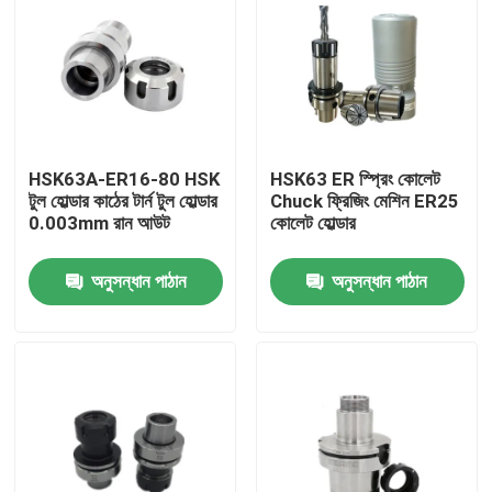
HSK63A-ER16-80 HSK
HSK63 ER স্প্রিং কোলেট
টুল হোল্ডার কাঠের টার্ন টুল হোল্ডার
Chuck ফ্রিজিং মেশিন ER25
0.003mm রান আউট
কোলেট হোল্ডার
অনুসন্ধান পাঠান
অনুসন্ধান পাঠান
বাড়ি
পণ্য
ভিডিও