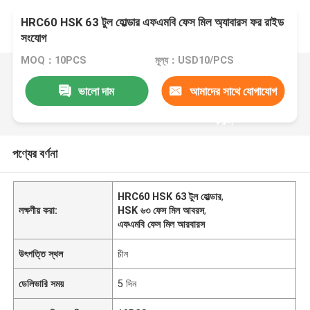
HRC60 HSK 63 টুল হোল্ডার এফএমবি ফেস মিল অ্যাবারস ফর রাইড
সংযোগ
MOQ：10PCS
মূল্য：USD10/PCS
ভালো দাম
আমাদের সাথে যোগাযোগ
করুন
পণ্যের বর্ণনা
HRC60 HSK 63 টুল হোল্ডার
,
লক্ষণীয় করা:
HSK ৬৩ ফেস মিল আবরস
,
এফএমবি ফেস মিল আরবারস
উৎপত্তি স্থল
চীন
ডেলিভারি সময়
5 দিন