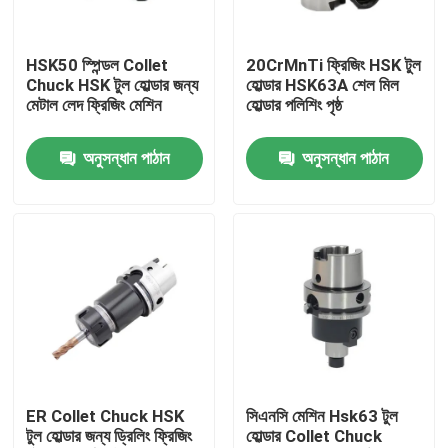
আমাদের সম্পর্কে
HSK50 স্পিন্ডল Collet
20CrMnTi ফ্রিজিং HSK টুল
Chuck HSK টুল হোল্ডার জন্য
হোল্ডার HSK63A শেল মিল
মেটাল লেদ ফ্রিজিং মেশিন
হোল্ডার পলিশিং পৃষ্ঠ
কারখানা ভ্রমণ
অনুসন্ধান পাঠান
অনুসন্ধান পাঠান
মান নিয়ন্ত্রণ
যোগাযোগ করুন
উদ্ধৃতির জন্য আবেদন
বিটি টুল হোল্ডার
ER Collet Chuck HSK
সিএনসি মেশিন Hsk63 টুল
টুল হোল্ডার জন্য ড্রিলিং ফ্রিজিং
হোল্ডার Collet Chuck
এসকে টুল হোল্ডার