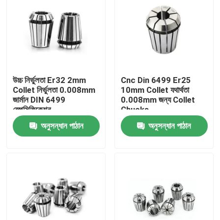
উচ্চ নির্ভুলতা Er32 2mm
Cnc Din 6499 Er25
Collet নির্ভুলতা 0.008mm
10mm Collet যথার্থতা
জার্মান DIN 6499
0.008mm জন্য Collet
স্পেসিফিকেশন
Chucks
অনুসন্ধান পাঠান
অনুসন্ধান পাঠান
বাড়ি
পণ্য
ভিডিও