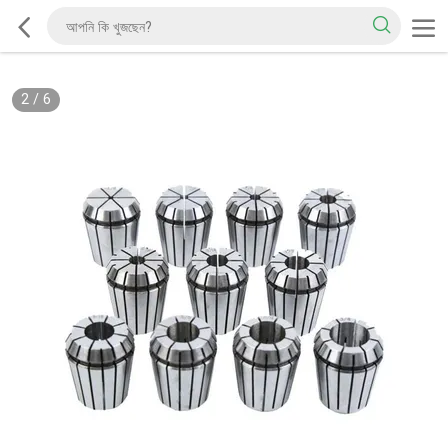
2
/
6