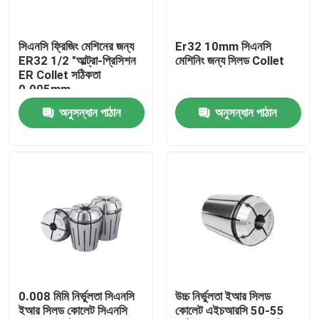
আমাদের সম্পর্কে
সিএনসি ফ্রিজিং মেশিনের জন্য
Er32 10mm সিএনসি
ER32 1/2 "আল্ট্রা-প্রিসিশন
মেশিনিং জন্য সিলড Collet
ER Collet সঠিকতা
কারখানা ভ্রমণ
0.005mm
অনুসন্ধান পাঠান
অনুসন্ধান পাঠান
মান নিয়ন্ত্রণ
যোগাযোগ করুন
উদ্ধৃতির জন্য আবেদন
বিটি টুল হোল্ডার
0.008 মিমি নির্ভুলতা সিএনসি
উচ্চ নির্ভুলতা ইআর সিলড
ইআর সিলড কোলেট সিএনসি
কোলেট এইচআরসি 50-55
এসকে টুল হোল্ডার