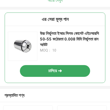
আরো দেখুন
এর সেরা মূল্য পান
উচ্চ নির্ভুলতা ইআর সিলড কোলেট এইচআরসি
50-55 কঠোরতা 0.008 মিমি নির্ভুলতা রান
আউট
MOQ： 10
চালিয়ে
প্রস্তাবিত পণ্য