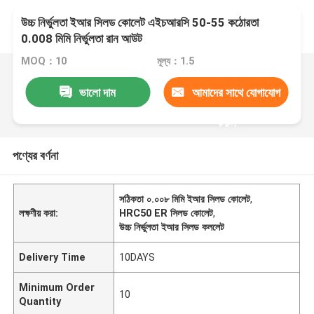
উচ্চ নির্ভুলতা ইআর সিলড কোলেট এইচআরসি 50-55 কঠোরতা
0.008 মিমি নির্ভুলতা রান আউট
MOQ：10
মূল্য：1.5
ভালো দাম
আমাদের সাথে যোগাযোগ
করুন
পণ্যের বর্ণনা
সঠিকতা ০.০০৮ মিমি ইআর সিলড কোলেট
,
লক্ষণীয় করা:
HRC50 ER সিলড কোলেট
,
উচ্চ নির্ভুলতা ইআর সিলড কললেট
Delivery Time
10DAYS
Minimum Order
10
Quantity