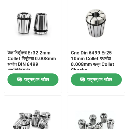
উচ্চ নির্ভুলতা Er32 2mm
Cnc Din 6499 Er25
Collet নির্ভুলতা 0.008mm
10mm Collet যথার্থতা
জার্মান DIN 6499
0.008mm জন্য Collet
স্পেসিফিকেশন
Chucks
অনুসন্ধান পাঠান
অনুসন্ধান পাঠান
বাড়ি
পণ্য
ভিডিও