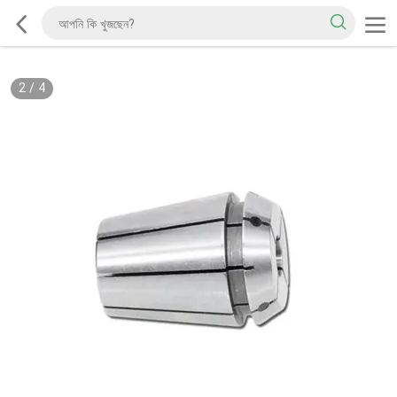
2
/
4