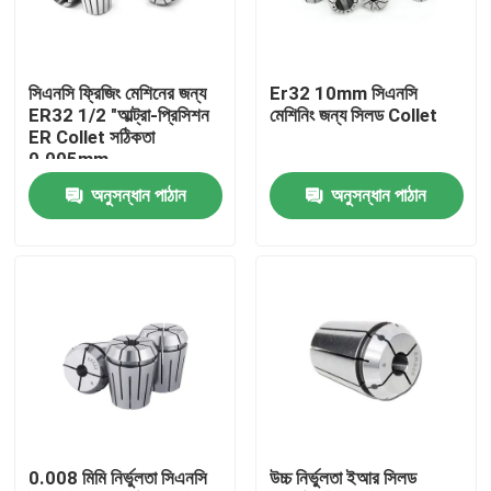
আমাদের সম্পর্কে
সিএনসি ফ্রিজিং মেশিনের জন্য
Er32 10mm সিএনসি
ER32 1/2 "আল্ট্রা-প্রিসিশন
মেশিনিং জন্য সিলড Collet
কারখানা ভ্রমণ
ER Collet সঠিকতা
0.005mm
অনুসন্ধান পাঠান
অনুসন্ধান পাঠান
মান নিয়ন্ত্রণ
যোগাযোগ করুন
উদ্ধৃতির জন্য আবেদন
বিটি টুল হোল্ডার
0.008 মিমি নির্ভুলতা সিএনসি
উচ্চ নির্ভুলতা ইআর সিলড
এসকে টুল হোল্ডার