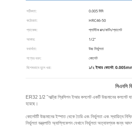
সঠিকতা:
0.005 মিমি
কঠোরতা:
HRC46-50
প্যাকেজ:
প্লাস্টিক বক্স/কার্টন/প্যালেট
আকার:
1/2"
যথার্থতা:
উচ্চ নির্ভুলতা
পণ্যের ধরন:
কোলেট
১/২ ইআর কোলেট
0.005mm
বিশেষভাবে তুলে ধরা:
,
সিএনসি ফ
ER32 1/2 "আল্ট্রা প্রিসিশন ইআর কললেট একটি উচ্চমানের কললেট যা ER
হয়েছে।
কোলেটটি উচ্চমানের ইস্পাত থেকে তৈরি এবং নির্ভুলতা এবং স্থায়িত্ব নি
নির্ভুলতা যন্ত্রপাতি অ্যাপ্লিকেশন যেখানে নির্ভুলতা অত্যাবশ্যক জন্য আ