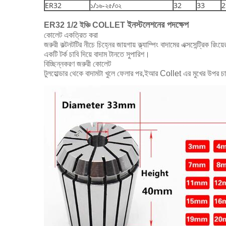
ER32
১/১৬-২৫/৩২
32
33
2
ইনস্টলেশনের পদক্ষেপ
ER32 1/2 ইঞ্চি COLLET
কোলেট একত্রিত করা
জরুরী কল্ট
নটটির নীচে চিহ্নের জায়গায় ক্ল্যাম্পিং বাদামের এক্সসেন্ট্রিক 
একটি টর্ক চাবি দিয়ে বাদাম টানতে সুপারিশ।
বিচ্ছিন্নকরণ জরুরী কোলেট
টুলহোল্ডার থেকে বাদামটা খুলে ফেলার পর,ইআর Collet এর মুখের উপর চাপু