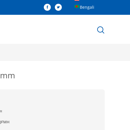
Bengali
005mm
ীন
QFMH