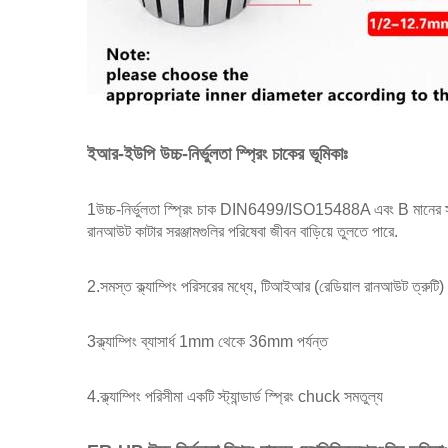
ইআর-ইউপি উচ্চ-নির্ভুলতা স্প্রিং চাকের ভূমিকাঃ
1উচ্চ-নির্ভুলতা স্প্রিং চাক DIN6499/ISO15488A এবং B মানের সুবিধ
রানআউট কাটার সরঞ্জামগুলির পরিষেবা জীবন বাড়িয়ে তুলতে পারে.
2.সমস্ত ক্ল্যাম্পিং পরিসরের মধ্যে, টিআইআর (রেডিয়াল রানআউট ত্রুট
3ক্ল্যাম্পিং ব্যাসার্ধ 1mm থেকে 36mm পর্যন্ত
4.ক্ল্যাম্পিং পরিসীমা একটি স্ট্যান্ডার্ড স্প্রিং chuck সমতুল্য