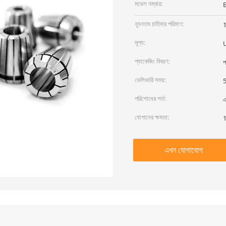
মডেল নম্বার:
ন্যূনতম চাহিদার পরিমাণ:
মূল্য:
প্যাকেজিং বিবরণ:
প
ডেলিভারি সময়:
5
পরিশোধের শর্ত:
এ
যোগানের ক্ষমতা:
1
এখন যোগাযোগ