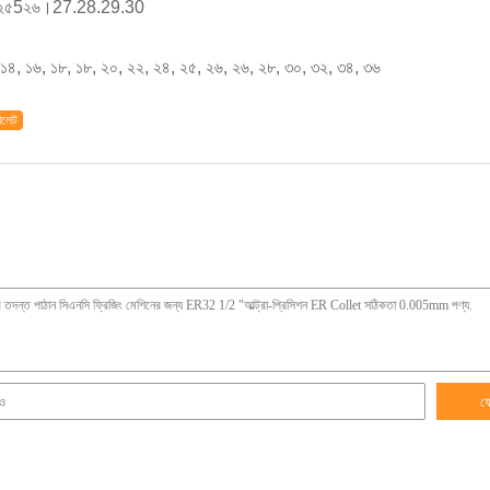
, ২৫5২৬।27.28.29.30
 ১৪, ১৬, ১৮, ১৮, ২০, ২২, ২৪, ২৫, ২৬, ২৬, ২৮, ৩০, ৩২, ৩৪, ৩৬
োলেট
য