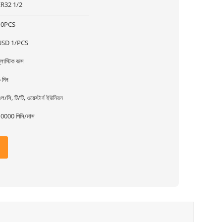
ER32 1/2
10PCS
USD 1/PCS
্লাস্টিক বাক্স
 দিন
ল/সি, টি/টি, ওয়েস্টার্ন ইউনিয়ন
0000 পিসি/মাস