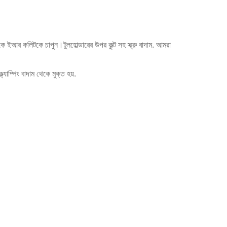
 দিকে ইআর কলিটকে চাপুন।টুলহোল্ডারের উপর কুল্ট সহ স্ক্রু বাদাম. আমরা
াম্পিং বাদাম থেকে মুক্ত হয়.