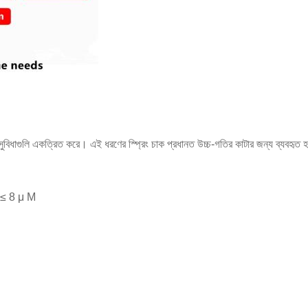
াগুলি একত্রিত করে। এই ধরণের স্প্রিং চাক প্রধানত উচ্চ-গতির কাটার জন্য ব্যবহৃত হয
ি) ≤ 8 μ M