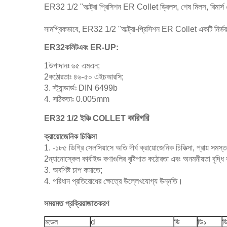
ER32 1/2 "আল্ট্রা প্রিসিশন ER Collet ড্রিলস, শেষ মিলস, রিমার্স এবং ক
সামগ্রিকভাবে, ER32 1/2 "আল্ট্রা-প্রিসিশন ER Collet একটি নির্ভরযোগ্
ER32
কলিট
এবং ER-UP:
1উপাদানঃ ৬৫ এমএন;
2কঠোরতাঃ ৪৬-৫০ এইচআরসি;
3. স্ট্যান্ডার্ডঃ DIN 6499b
4. সঠিকতাঃ 0.005mm
কারিগরি
ER32 1/2 ইঞ্চি COLLET
ক্রায়োজেনিক চিকিত্সা
1. -১৮৫ ডিগ্রি সেলসিয়াসে অতি দীর্ঘ ক্রায়োজেনিক চিকিত্সা, প্রায় সমস্
2ন্যানোস্কেল কার্বাইড কণাগুলির বৃষ্টিপাত কঠোরতা এবং অনমনীয়তা বৃদ্ধি
3. অবশিষ্ট চাপ কমাতে;
4. পরিধান প্রতিরোধের ক্ষেত্রে উল্লেখযোগ্য উন্নতি।
সময়মত প্রক্রিয়াজাতকরণ
মডেল
d
ডি
ডি১
ড