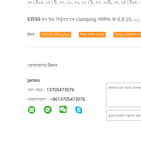
১৮।5১৯, ১৯।5, ২০, ২১, ২২, ২২।5, ২৩, ২৩5, ২৪, ২৪।5২৫
ER50
-উপ উচ্চ নির্ভুলতা চক clamping পরিসীমাঃ Φ 6.8.10, ১২,
ট্যাগ:
HRC50 ER Collet
স্প্রিং ইওসি কোলেট
ইআর২৫ প্রিসিশন ক
যোগাযোগের ঠিকানা
james
ফোন নম্বর :
13705473076
হোয়াটসঅ্যাপ :
+
8613705473076